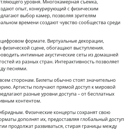
атляющего уровня. Многокамерная съемка,
оздают опыт, конкурирующий с физическим
длагают выбор камер, позволяя зрителям
реальном времени создают чувство сообщества среди
 цифровом формате. Виртуальные декорации,
 физической сцене, обогащают выступления.
роводить интимные акустические сеты из домашней
гостей из разных стран. Интерактивность позволяет
жду песнями.
всем сторонам. Билеты обычно стоят значительно
орию. Артисты получают прямой доступ к мировой
редлагают разные уровни доступа – от бесплатных
зивным контентом.
гибридным. Физические концерты сохранят свою
орматы дополнят их, предоставляя глобальный доступ
ии продолжат развиваться, стирая границы между